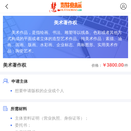
美术著作权
美术作品，是指绘画、书法、雕塑等以线条、色彩或者其他方
式构成的平面或者立体的造型艺术作品。纯美术作品：素描、油
画、国画、版画、水彩画、企业标志、商标图形。实用美术作
品：陶瓷艺术。
美术著作权
￥3800.00
价格：
/件
申请主体
想要申请版权的企业或个人
所需材料
主体资料证明（营业执照、身份证等）；
委托书；